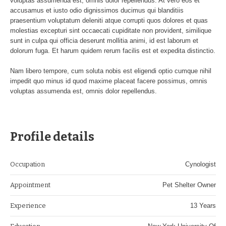
voluptas assumenda est, omnis dolor repellendus. At vero eos et
accusamus et iusto odio dignissimos ducimus qui blanditiis
praesentium voluptatum deleniti atque corrupti quos dolores et quas
molestias excepturi sint occaecati cupiditate non provident, similique
sunt in culpa qui officia deserunt mollitia animi, id est laborum et
dolorum fuga. Et harum quidem rerum facilis est et expedita distinctio.
Nam libero tempore, cum soluta nobis est eligendi optio cumque nihil
impedit quo minus id quod maxime placeat facere possimus, omnis
voluptas assumenda est, omnis dolor repellendus.
Profile details
Occupation
Cynologist
Appointment
Pet Shelter Owner
Experience
13 Years